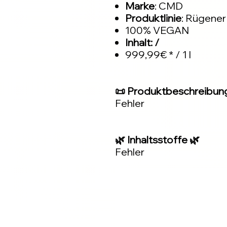
Marke
: CMD
Produktlinie
: Rügener
100% VEGAN
Inhalt: /
999,99€ * / 1 l
📜 Produktbeschreibun
Fehler
🌿 Inhaltsstoffe 🌿
Fehler