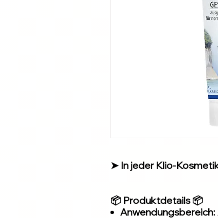
➤ In jeder Klio-Kosmetiks
📦 Produktdetails 📦
Anwendungsbereich: