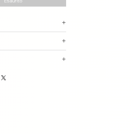
Esaurito
tagen über DHL
ay
 14 Tagen.