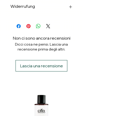
✅Apple & Google Pay
Widerrufung
✅Banküberweisung
✅ PayPal
Widerrufung binnen 14 Tagen.
✅ Klarna
Non ci sono ancora recensioni
Dicci cosa ne pensi. Lascia una
recensione prima degli altri.
Lascia una recensione