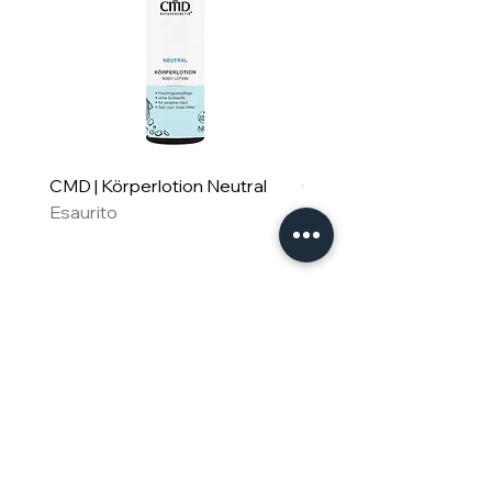
CMD | Körperlotion Neutral
CMD | Feuchtigkeitsm
Esaurito
Neutral
Esaurito
Für Familie & Freude
Geschenkset