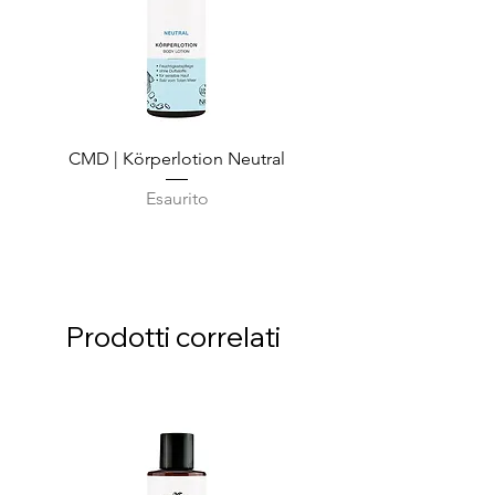
CMD | Körperlotion Neutral
CMD | Feuchtigkeits
Esaurito
Prodotti correlati