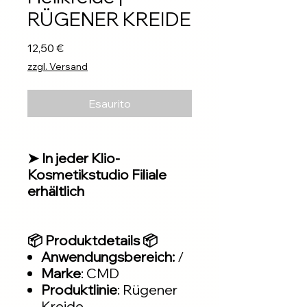
RÜGENER KREIDE
Prezzo
12,50 €
zzgl. Versand
Esaurito
➤ In jeder Klio-
Kosmetikstudio Filiale
erhältlich
📦 Produktdetails 📦
Anwendungsbereich:
/
Marke
: CMD
Produktlinie
: Rügener
Kreide