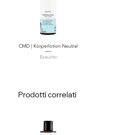
CMD | Körperlotion Neutral
CMD | Feuchtigkeits
Esaurito
Prodotti correlati