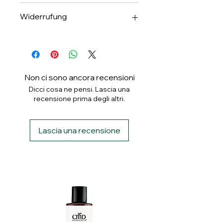
✅Apple & Google Pay
Widerrufung
✅Banküberweisung
✅ PayPal
Widerrufung binnen 14 Tagen.
✅ Klarna
Non ci sono ancora recensioni
Dicci cosa ne pensi. Lascia una
recensione prima degli altri.
Lascia una recensione