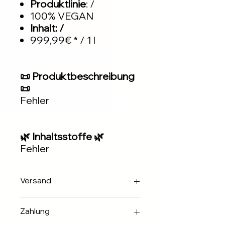
Produktlinie
: /
100% VEGAN
Inhalt: /
999,99€ * / 1 l
📜 Produktbeschreibung
📜
Fehler
🌿 Inhaltsstoffe 🌿
Fehler
Versand
Innerhalb 2-3 Werktagen über DHL
Zahlung