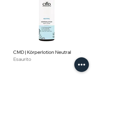
CMD | Körperlotion Neutral
CMD | Feuchtigkeitsm
Esaurito
Neutral
Esaurito
Für Familie & Freude
Geschenkset