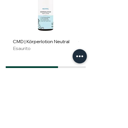
CMD | Körperlotion Neutral
CMD | Feuchtigkeitsm
Esaurito
Neutral
Esaurito
Für Familie & Freude
Geschenkset