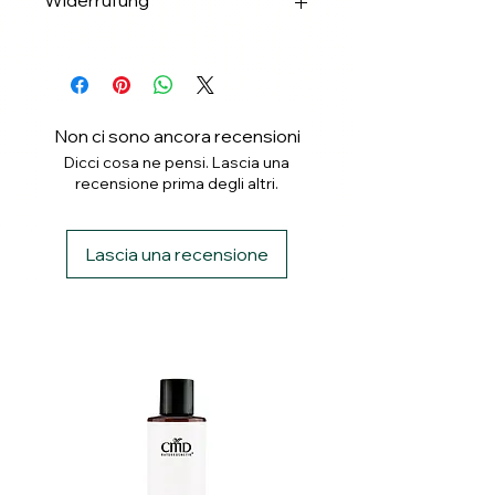
Widerrufung
✅Banküberweisung
✅ PayPal
Widerrufung binnen 14 Tagen.
✅ Klarna
Non ci sono ancora recensioni
Dicci cosa ne pensi. Lascia una
recensione prima degli altri.
Lascia una recensione