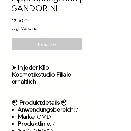
SANDORINI
Prezzo
12,50 €
zzgl. Versand
Esaurito
➤ In jeder Klio-
Kosmetikstudio Filiale
erhältlich
📦 Produktdetails 📦
Anwendungsbereich:
/
Marke
: CMD
Produktlinie
: /
100% VEGAN