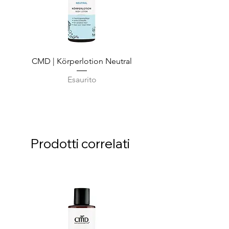
CMD | Körperlotion Neutral
CMD | Feuchtigkeits
Esaurito
Prodotti correlati