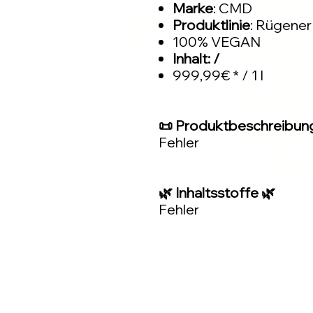
Marke
: CMD
Produktlinie
: Rügener
100% VEGAN
Inhalt: /
999,99€ * / 1 l
📜 Produktbeschreibun
Fehler
🌿 Inhaltsstoffe 🌿
Fehler