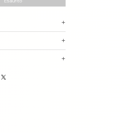
Esaurito
tagen über DHL
ay
 14 Tagen.