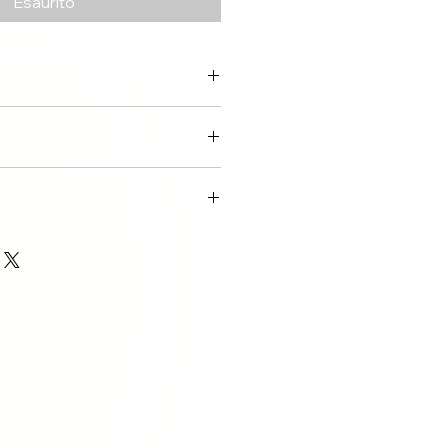
Esaurito
tagen über DHL
ay
 14 Tagen.