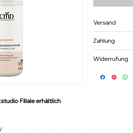
Versand
Innerhalb 2-3 Werk
Zahlung
✅Apple & Google P
Widerrufung
✅Banküberweisung
✅ PayPal
Widerrufung binnen
✅ Klarna
tudio Filiale erhältlich
/