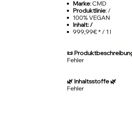
Marke
: CMD
Produktlinie
: /
100% VEGAN
Inhalt: /
999,99€ * / 1 l
📜 Produktbeschreibun
Fehler
🌿 Inhaltsstoffe 🌿
Fehler