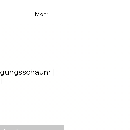
Mehr
igungsschaum |
I