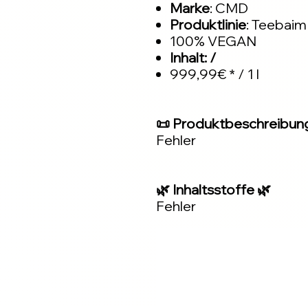
Marke
: CMD
Produktlinie
: Teebaim
100% VEGAN
Inhalt: /
999,99€ * / 1 l
📜 Produktbeschreibun
Fehler
🌿 Inhaltsstoffe 🌿
Fehler