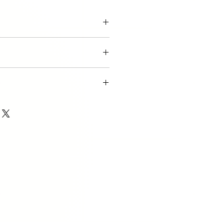
tagen über DHL
ay
 14 Tagen.