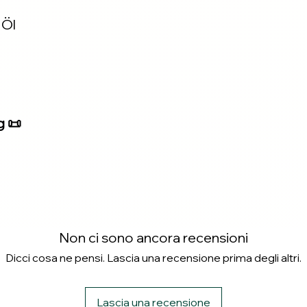
 Öl
g 📜
Non ci sono ancora recensioni
Dicci cosa ne pensi. Lascia una recensione prima degli altri.
Lascia una recensione