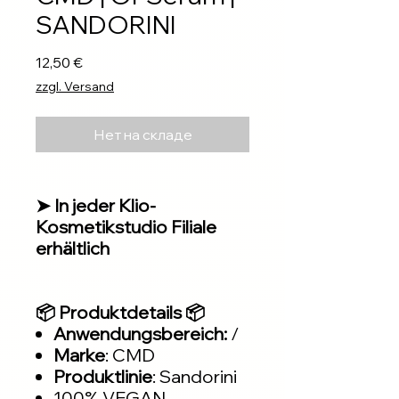
SANDORINI
Цена
12,50 €
zzgl. Versand
Нет на складе
➤ In jeder Klio-
Kosmetikstudio Filiale
erhältlich
📦 Produktdetails 📦
Anwendungsbereich:
/
Marke
: CMD
Produktlinie
: Sandorini
100% VEGAN