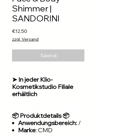
Shimmer |
SANDORINI
Fiyat
€12,50
zzgl. Versand
Tükendi
➤ In jeder Klio-
Kosmetikstudio Filiale
erhältlich
📦 Produktdetails 📦
Anwendungsbereich:
/
Marke
: CMD