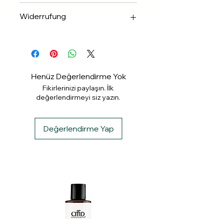
✅Apple & Google Pay
Widerrufung
✅Banküberweisung
✅ PayPal
Widerrufung binnen 14 Tagen.
✅ Klarna
Henüz Değerlendirme Yok
Fikirlerinizi paylaşın. İlk
değerlendirmeyi siz yazın.
Değerlendirme Yap