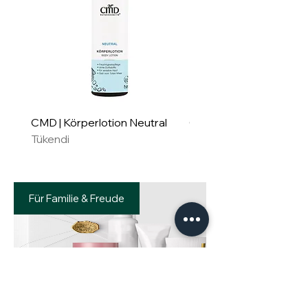
CMD | Körperlotion Neutral
CMD | Feuchtigkeitsm
Tükendi
Neutral
Tükendi
Für Familie & Freude
Geschenkset