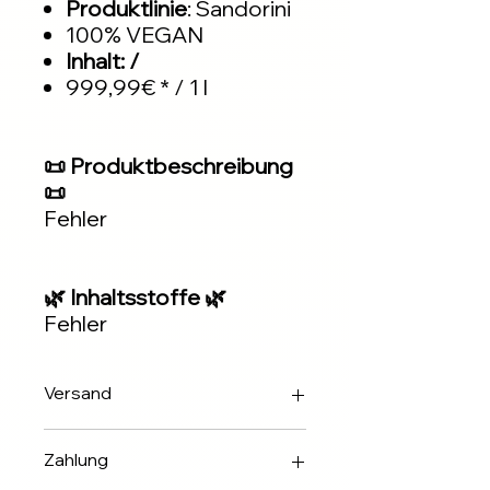
Produktlinie
: Sandorini
100% VEGAN
Inhalt: /
999,99€ * / 1 l
📜 Produktbeschreibung
📜
Fehler
🌿 Inhaltsstoffe 🌿
Fehler
Versand
Innerhalb 2-3 Werktagen über DHL
Zahlung