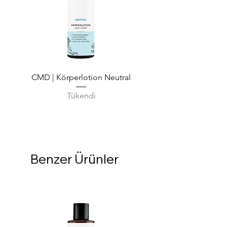
CMD | Körperlotion Neutral
CMD | Feuchtigkeits
Tükendi
Benzer Ürünler