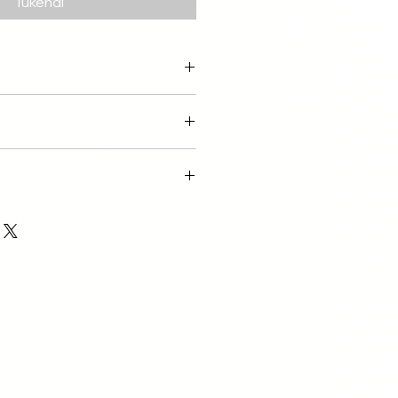
Tükendi
tagen über DHL
ay
 14 Tagen.