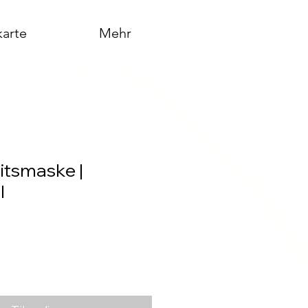
arte
Mehr
itsmaske |
I