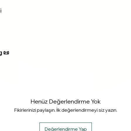
i
g 📜
Henüz Değerlendirme Yok
Fikirlerinizi paylaşın. İlk değerlendirmeyi siz yazın.
Değerlendirme Yap