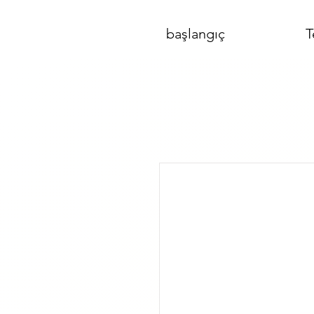
başlangıç
T