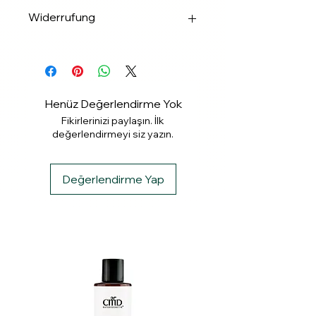
✅Apple & Google Pay
Widerrufung
✅Banküberweisung
✅ PayPal
Widerrufung binnen 14 Tagen.
✅ Klarna
Henüz Değerlendirme Yok
Fikirlerinizi paylaşın. İlk
değerlendirmeyi siz yazın.
Değerlendirme Yap