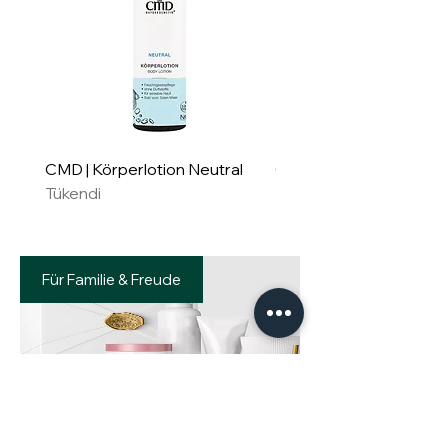
CMD | Körperlotion Neutral
CMD | Feuchtigkeitsm
Tükendi
Neutral
Tükendi
Für Familie & Freude
Geschenkset