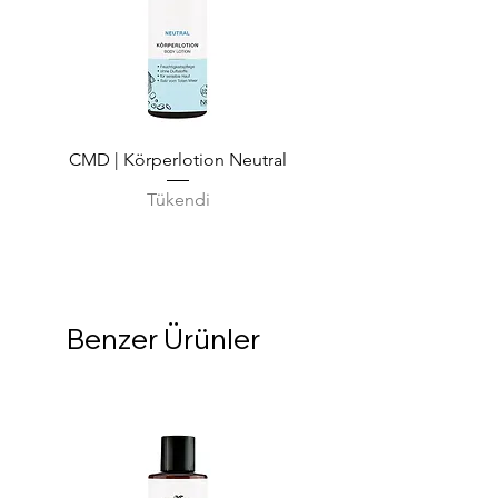
CMD | Körperlotion Neutral
CMD | Feuchtigkeits
Tükendi
Benzer Ürünler