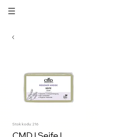
Stok kodu: 216
CMD | Seife |