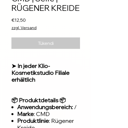
RÜGENER KREIDE
Fiyat
€12,50
zzgl. Versand
Tükendi
➤ In jeder Klio-
Kosmetikstudio Filiale
erhältlich
📦 Produktdetails 📦
Anwendungsbereich:
/
Marke
: CMD
Produktlinie
: Rügener
Kreide