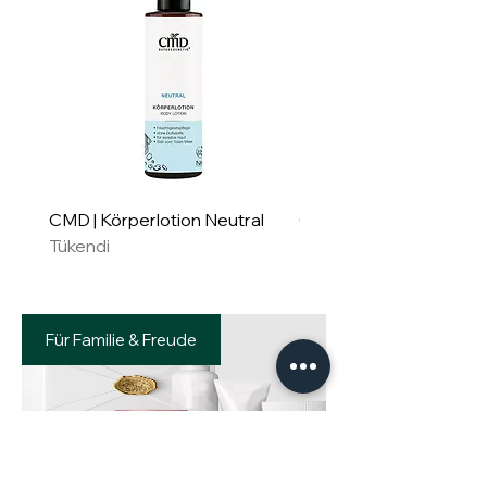
CMD | Körperlotion Neutral
CMD | Feuchtigkeitsm
Tükendi
Neutral
Tükendi
Für Familie & Freude