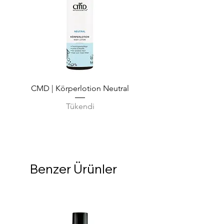
CMD | Körperlotion Neutral
CMD | Feuchtigkeits
Tükendi
Benzer Ürünler