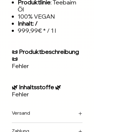
Produktlinie
: Teebaim
Öl
100% VEGAN
Inhalt: /
999,99€ * / 1 l
📜 Produktbeschreibung
📜
Fehler
🌿 Inhaltsstoffe 🌿
Fehler
Versand
Innerhalb 2-3 Werktagen über DHL
Zahlung