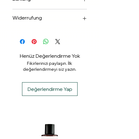
✅Apple & Google Pay
Widerrufung
✅Banküberweisung
✅ PayPal
Widerrufung binnen 14 Tagen.
✅ Klarna
Henüz Değerlendirme Yok
Fikirlerinizi paylaşın. İlk
değerlendirmeyi siz yazın.
Değerlendirme Yap