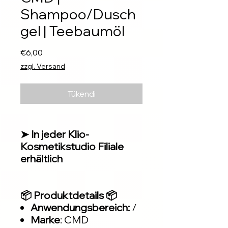
Shampoo/Dusch
gel | Teebaumöl
Fiyat
€6,00
zzgl. Versand
Tükendi
➤ In jeder Klio-
Kosmetikstudio Filiale
erhältlich
📦 Produktdetails 📦
Anwendungsbereich:
/
Marke
: CMD