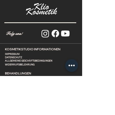
Folg
uns
!
KOSMETIKSTUDIO INFORMATIONEN
IMPRESSUM
DATENSCHUTZ
ALLGEMEINE GESCHÄFTSBEDINGUNGEN
WIDERRUFSBELEHRUNG
BEHANDLUNGEN
GESICHTSBEHANDLUNG
GESICHTSMASSAGE
FUßPFLEGE
MANIKÜRE
WELLNESS
HAARENTFERNUNG
AUGENBRAUEN & WIMPERN
PERMANENT MAKE UP