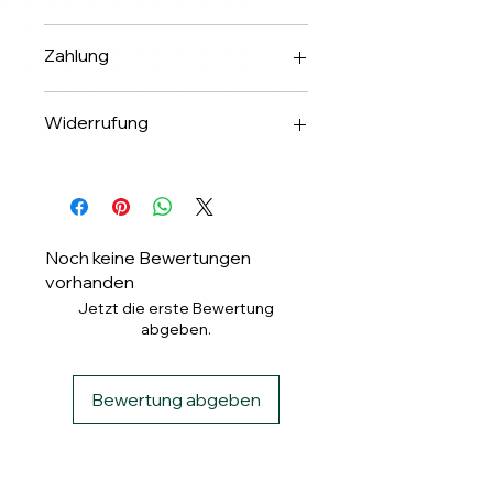
Innerhalb 2-3 Werktagen über DHL
Zahlung
✅Apple & Google Pay
Widerrufung
✅Banküberweisung
✅ PayPal
Widerrufung binnen 14 Tagen.
✅ Klarna
Noch keine Bewertungen
vorhanden
Jetzt die erste Bewertung
abgeben.
Bewertung abgeben