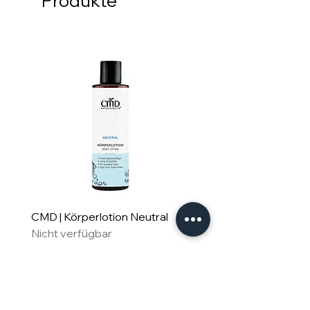
Produkte
CMD | Körperlotion Neutral
CMD | Feuchtigkeitsm
Nicht verfügbar
Neutral
Nicht verfügbar
Für Familie & Freude