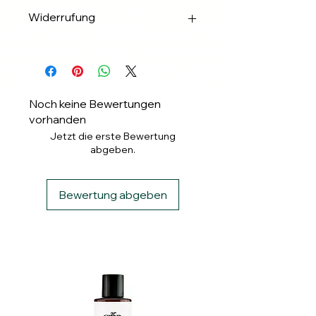
✅Apple & Google Pay
Widerrufung
✅Banküberweisung
✅ PayPal
Widerrufung binnen 14 Tagen.
✅ Klarna
Noch keine Bewertungen
vorhanden
Jetzt die erste Bewertung
abgeben.
Bewertung abgeben