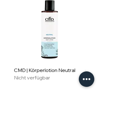
CMD | Körperlotion Neutral
CMD | Feuchtigkeitsm
Nicht verfügbar
Neutral
Nicht verfügbar
Für Familie & Freude