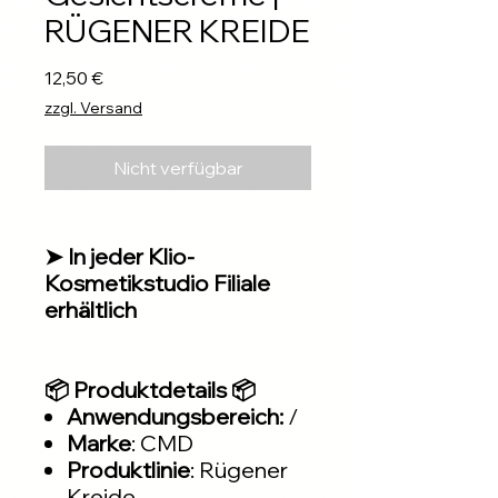
RÜGENER KREIDE
Preis
12,50 €
zzgl. Versand
Nicht verfügbar
➤ In jeder Klio-
Kosmetikstudio Filiale
erhältlich
📦 Produktdetails 📦
Anwendungsbereich:
/
Marke
: CMD
Produktlinie
: Rügener
Kreide