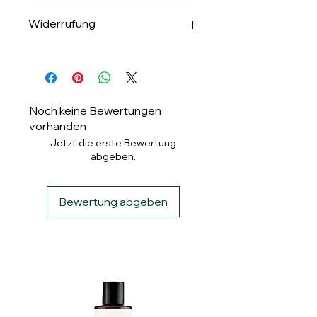
✅Apple & Google Pay
Widerrufung
✅Banküberweisung
✅ PayPal
Widerrufung binnen 14 Tagen.
✅ Klarna
Noch keine Bewertungen
vorhanden
Jetzt die erste Bewertung
abgeben.
Bewertung abgeben