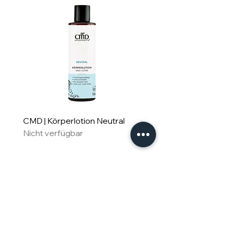
CMD | Körperlotion Neutral
CMD | Feuchtigkeitsm
Nicht verfügbar
Neutral
Nicht verfügbar
Für Familie & Freude