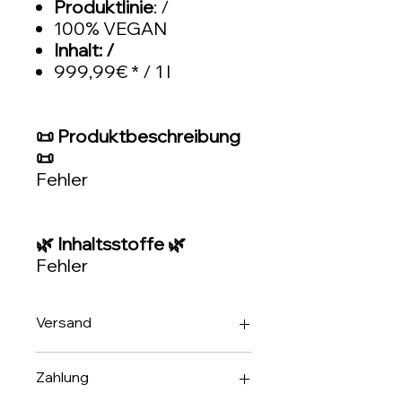
Produktlinie
: /
100% VEGAN
Inhalt: /
999,99€ * / 1 l
📜 Produktbeschreibung
📜
Fehler
🌿 Inhaltsstoffe 🌿
Fehler
Versand
Innerhalb 2-3 Werktagen über DHL
Zahlung