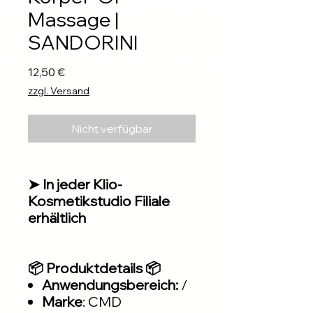
Massage |
SANDORINI
Preis
12,50 €
zzgl. Versand
Nicht verfügbar
➤ In jeder Klio-
Kosmetikstudio Filiale
erhältlich
📦 Produktdetails 📦
Anwendungsbereich:
/
Marke
: CMD