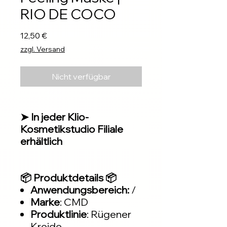
RIO DE COCO
Preis
12,50 €
zzgl. Versand
Nicht verfügbar
➤ In jeder Klio-
Kosmetikstudio Filiale
erhältlich
📦 Produktdetails 📦
Anwendungsbereich:
/
Marke
: CMD
Produktlinie
: Rügener
Kreide