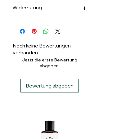
✅Apple & Google Pay
Widerrufung
✅Banküberweisung
✅ PayPal
Widerrufung binnen 14 Tagen.
✅ Klarna
Noch keine Bewertungen
vorhanden
Jetzt die erste Bewertung
abgeben.
Bewertung abgeben