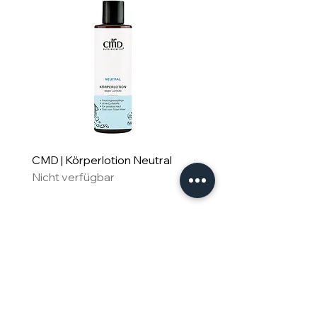
CMD | Körperlotion Neutral
CMD | Feuchtigkeitsm
Nicht verfügbar
Neutral
Nicht verfügbar
Für Familie & Freude