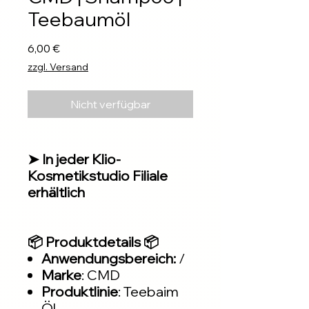
Teebaumöl
Preis
6,00 €
zzgl. Versand
Nicht verfügbar
➤ In jeder Klio-
Kosmetikstudio Filiale
erhältlich
📦 Produktdetails 📦
Anwendungsbereich:
/
Marke
: CMD
Produktlinie
: Teebaim
Öl