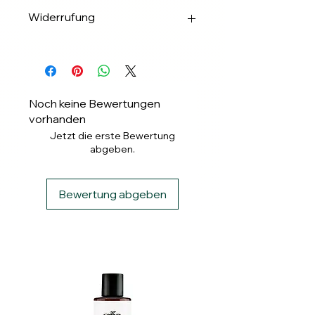
✅Apple & Google Pay
Widerrufung
✅Banküberweisung
✅ PayPal
Widerrufung binnen 14 Tagen.
✅ Klarna
Noch keine Bewertungen
vorhanden
Jetzt die erste Bewertung
abgeben.
Bewertung abgeben