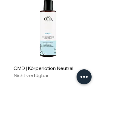
CMD | Körperlotion Neutral
CMD | Feuchtigkeitsm
Nicht verfügbar
Neutral
Nicht verfügbar
Für Familie & Freude