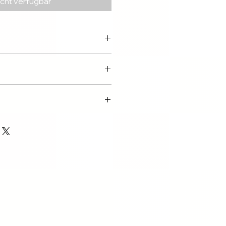
icht verfügbar
tagen über DHL
ay
 14 Tagen.