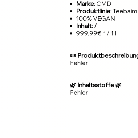
Marke
: CMD
Produktlinie
: Teebaim
100% VEGAN
Inhalt: /
999,99€ * / 1 l
📜 Produktbeschreibun
Fehler
🌿 Inhaltsstoffe 🌿
Fehler