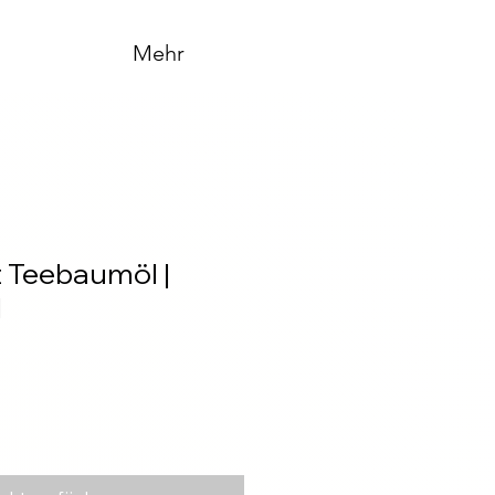
Mehr
 Teebaumöl |
l