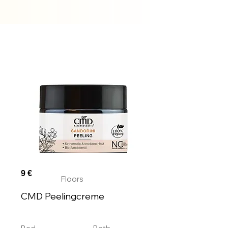
Auf
Lager
9 €
Floors
CMD Peelingcreme