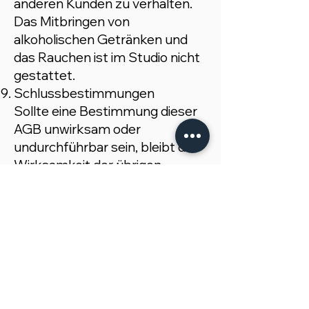
anderen Kunden zu verhalten.
Das Mitbringen von
alkoholischen Getränken und
das Rauchen ist im Studio nicht
gestattet.
Schlussbestimmungen
Sollte eine Bestimmung dieser
AGB unwirksam oder
undurchführbar sein, bleibt die
Wirksamkeit der übrigen
Bestimmungen unberührt. Es
gilt deutsches Recht.
Gerichtsstand ist der Sitz des
Kosmetikstudios, sofern der
Kunde ein Kaufmann im Sinne
des Handelsgesetzbuches ist.