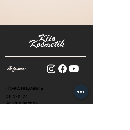
Folg
uns
!
Преследовать
отпечаток
Защита данных
Условия и положения
Политика отмены
Shop