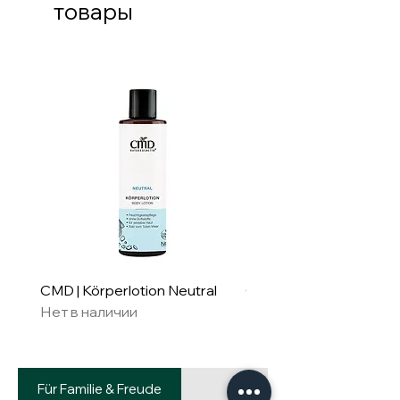
товары
CMD | Körperlotion Neutral
CMD | Feuchtigkeitsm
Нет в наличии
Neutral
Нет в наличии
Für Familie & Freude