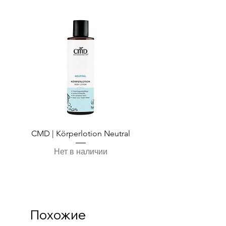
CMD | Körperlotion Neutral
CMD | Feuchtigkeits
Нет в наличии
Похожие