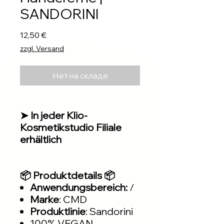
SANDORINI
Цена
12,50 €
zzgl. Versand
Нет на складе
➤ In jeder Klio-
Kosmetikstudio Filiale
erhältlich
📦 Produktdetails 📦
Anwendungsbereich:
/
Marke
: CMD
Produktlinie
: Sandorini
100% VEGAN