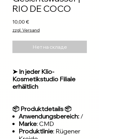
RIO DE COCO
Цена
10,00 €
zzgl. Versand
Нет на складе
➤ In jeder Klio-
Kosmetikstudio Filiale
erhältlich
📦 Produktdetails 📦
Anwendungsbereich:
/
Marke
: CMD
Produktlinie
: Rügener
Kreide