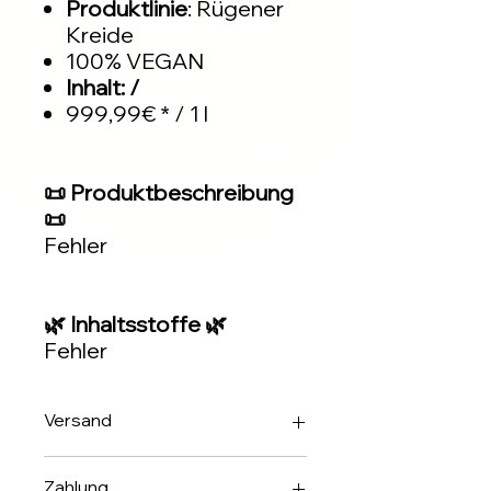
Produktlinie
: Rügener
Kreide
100% VEGAN
Inhalt: /
999,99€ * / 1 l
📜 Produktbeschreibung
📜
Fehler
🌿 Inhaltsstoffe 🌿
Fehler
Versand
Innerhalb 2-3 Werktagen über DHL
Zahlung