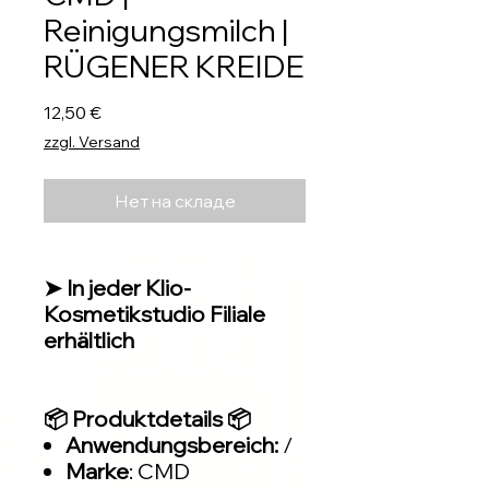
Reinigungsmilch |
RÜGENER KREIDE
Цена
12,50 €
zzgl. Versand
Нет на складе
➤ In jeder Klio-
Kosmetikstudio Filiale
erhältlich
📦 Produktdetails 📦
Anwendungsbereich:
/
Marke
: CMD