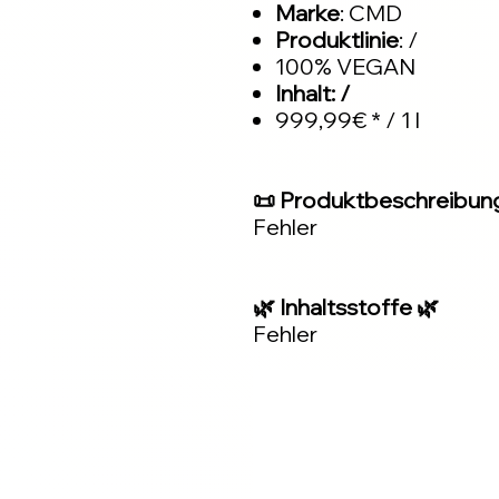
Marke
: CMD
Produktlinie
: /
100% VEGAN
Inhalt: /
999,99€ * / 1 l
📜 Produktbeschreibun
Fehler
🌿 Inhaltsstoffe 🌿
Fehler