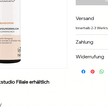
Н
Versand
Innerhalb 2-3 Werk
Zahlung
✅Apple & Google P
Widerrufung
✅Banküberweisung
✅ PayPal
Widerrufung binnen
✅ Klarna
tudio Filiale erhältlich
/