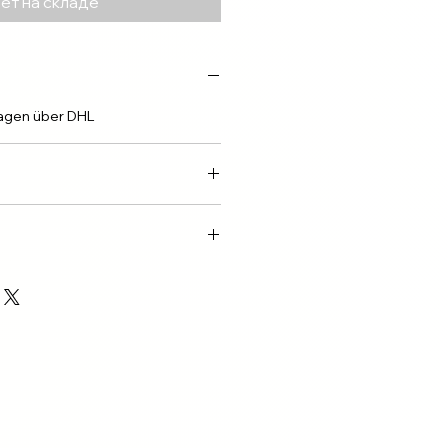
ет на складе
tagen über DHL
ay
 14 Tagen.