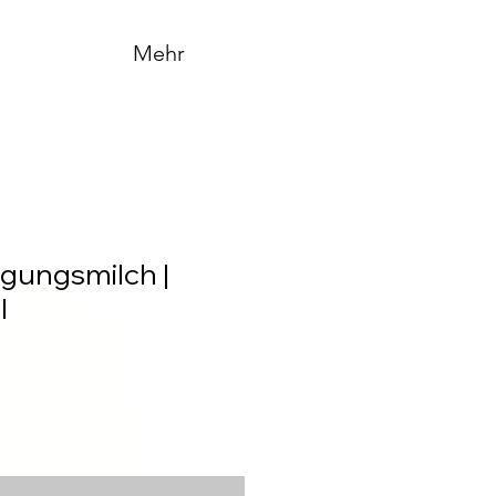
Mehr
igungsmilch |
I